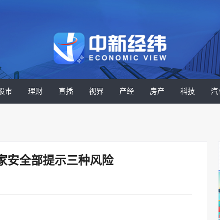
股市
理财
直播
视界
产经
房产
科技
汽
家安全部提示三种风险