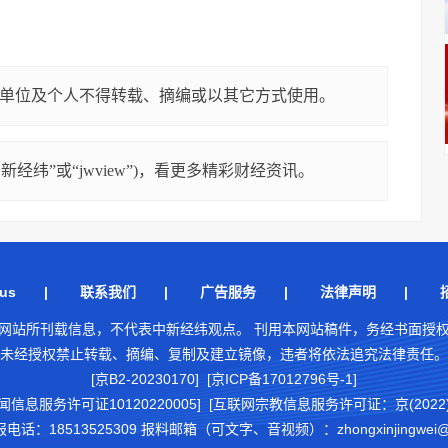
单位及个人不得转载、摘编或以其它方式使用。
经纬”或“jwview”)，看更多精彩财经资讯。
us
|
联系我们
|
广告服务
|
法律声明
|
网站所刊载信息，不代表中新经纬观点。 刊用本网站稿件，务经书面授
未经授权禁止转载、摘编、复制及建立镜像，违者将依法追究法律责任。
[京B2-20230170] [京ICP备17012796号-1]
闻信息服务许可证10120220005]
[互联网宗教信息服务许可证：京(2022)0
18513525309 报料邮箱（可文字、音视频）：zhongxinjingwei@chi