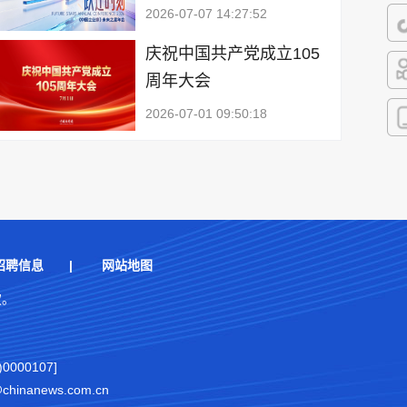
微
2026-07-07 14:27:52
庆祝中国共产党成立105
抖
周年大会
快
2026-07-01 09:50:18
客
招聘信息
|
网站地图
权。
000107]
nanews.com.cn