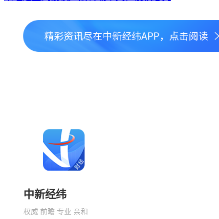
中新经纬
权威 前瞻 专业 亲和