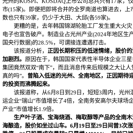
光州的KOSPI、KOSDAQ上市公司总共只有17家，
市(15家)。即便把即将合并的全罗南道也算进去，上
数也只有39家，仍少于大田、大邱(各59家)。
更糟的是，去年韩国锦湖轮胎工厂发生重大火灾
电子也宣告破产。制造业占光州产业(2024年地区生
国央行数据)的28.5%，可谓接连遭遇打击。
该报道分析，
正因长期积压的低迷情绪，股价的
加剧烈。
原因在于，韩国国家代表性半导体企业三星
集团竟然双双“南下”，而且消息传来后规模之大让人
真的吗”。
曾陷入低迷的光州、全南地区，正因期待
的投资而沸腾起来。
该报道称，从6月8日到29日，短短3周内，光州
运企业“瑞山”市值增长了4倍，全南务安高尔夫球场企
产业”市值增长1.9倍。
生产叶子酒、宝海烧酒、梅取醇等产品的全南木
海酿造，股价如坐过山车。6月19日至29日间曾3次涨