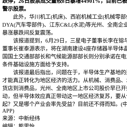
跌停，26日股票成交量较8日暴增44901%，目前已
警示股票。
此外，华川机工(机床)、西岩机械工业(机械零部
DYA(汽车零部件)、江东C&L(水泥)等光州、全南
暴涨暴跌间反复震荡。
该报道提到，6月29日，三星电子董事长李在镕与
董事长崔泰源表示，将在湖南建设4座存储器半导体
国国土交通部部长和气候能源部部长则分别承诺在电
条件基础设施方面给予支持。
该报道最后指出，问题在于，半导体生产基地的
才能真正转化为地区经济的活力。从机械、消费品、
货店到消费品，光州、全南地区上市公司股价早已开
动，但半导体效应真正带动这一地区经济复苏，要从
起？又是哪个产业会率先受益？目前还不得而知。(
APP)
来源：中新经纬
编辑：熊思怡