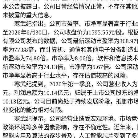
本公告披露日，公司日常经营情况正常，不存在其他
未披露的重大信息。
寒武纪指出，公司市盈率、市净率显著高于行业
至2026年6月30日，公司收盘价为1595.55元/股。
有限公司发布的数据，公司最新滚动市盈率为368.9
率为77.88倍，而计算机、通信和其他电子设备制造
市盈率为74.86倍，市净率为8.06倍，软件和信息技
新滚动市盈率为74.13倍，市净率为5.67倍。公司滚
市净率显著高于行业水平，存在估值较高的风险。
寒武纪提到，2026年第一季度，公司营业收入为28
元，利润总额为10.14亿元，归属于上市公司股东的
10.13亿元。公司目前尚处于持续发展阶段，抵御市
业变化的能力相对有限。
寒武纪提示，公司经营业绩受宏观环境、市场竞
政策环境等多种因素影响，存在不确定性。近年来，
智能应用及算法的逐步普及，人工智能芯片受到了多