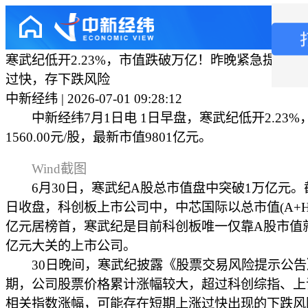
寒武纪低开2.23%，市值跌破万亿！昨晚紧急提示：
过快，存下跌风险
中新经纬 | 2026-07-01 09:28:12
中新经纬7月1日电 1日早盘，寒武纪低开2.23%
1560.00元/股，最新市值9801亿元。
Wind截图
6月30日，寒武纪A股总市值盘中突破1万亿元。截
日收盘，科创板上市公司中，中芯国际以总市值(A+H股
亿元居榜首，寒武纪是目前科创板唯一仅靠A股市值
亿元大关的上市公司。
30日晚间，寒武纪披露《股票交易风险提示公告
期，公司股票价格累计涨幅较大，超过科创综指、上
相关指数涨幅，可能存在短期上涨过快出现的下跌风