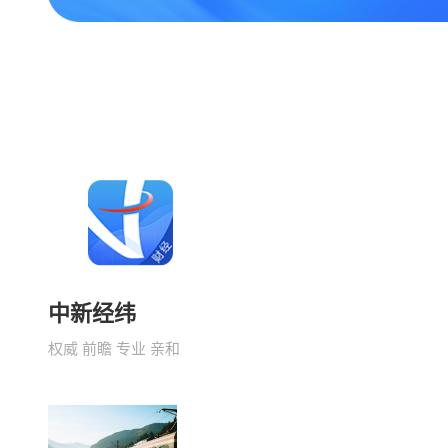
中新经纬
权威 前瞻 专业 亲和