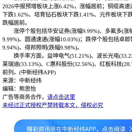
2026中报预增板块上涨6.42%，涨幅居前；铜缆高
下跌1.62%、培育钻石板块下跌1.41%、元件板块下跌1
跌幅居前。
涨停个股包括华安证券(涨幅9.99%)、多氟多(涨
9.99%)、圆通速递(涨幅10.03%)；跌停个股包括卓
9.94%)、得邦照明(跌幅9.98%)。
换手率方面，益坤电气(51.21%)、波长光电(33.2
莱瑞迪(33.13%)、C惠科股份(32.56%)、红板科技(28.
前列。(中新经纬APP)
来源：中新经纬
编辑：熊思怡
广告等商务合作，
请点击这里
未经过正式授权严禁转载本文，侵权必究