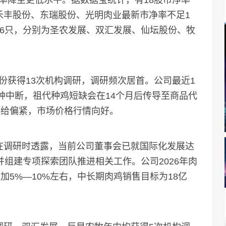
降至更低水平。据数据宝统计，有18股市净率
禾丰股份、东瑞股份、光明肉业最新市净率不足1
有6只，分别为圣农发展、双汇发展、仙坛股份、牧
获得13次机构调研，调研频次居首。公司最近1
引种中断，祖代种鸡短缺会在14个月后传导至商品代
供给偏紧，市场价格行情向好。
调研时透露，当前公司董事会已就国际化发展达
并组建专项探索团队推进相关工作。公司2026年肉
加5%—10%左右，中长期肉鸡销售目标为18亿