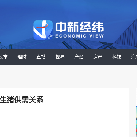
股市
理财
直播
视界
产经
房产
科技
汽
善生猪供需关系