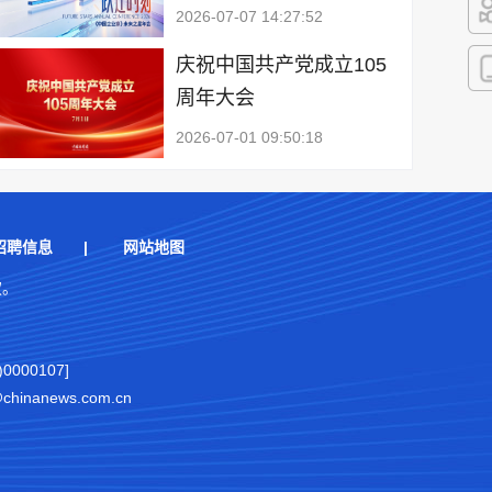
2026-07-07 14:27:52
快
庆祝中国共产党成立105
周年大会
客
2026-07-01 09:50:18
招聘信息
|
网站地图
权。
000107]
nanews.com.cn