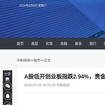
2026年8月8日 星期六
首页
高层
宏观
金融
基金
银行
中新经纬
>>
股市
>>正文
分享
A股低开创业板指跌2.94%，贵
2026-07-02 09:28:09 中新经纬