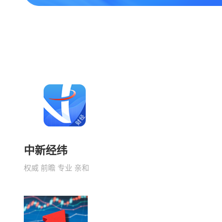
中新经纬
权威 前瞻 专业 亲和