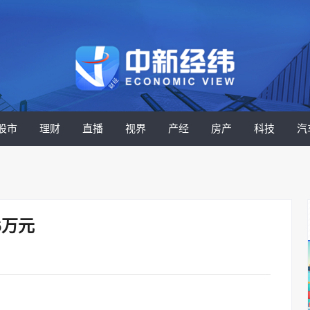
股市
理财
直播
视界
产经
房产
科技
汽
6万元