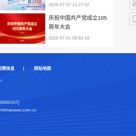
2026-07-07 14:27:52
快
庆祝中国共产党成立105
周年大会
客
2026-07-01 09:50:18
招聘信息
|
网站地图
权。
000107]
nanews.com.cn