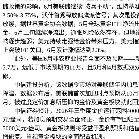
储政策的影响，6月美联储继续“按兵不动”，维持基
3.50%-3.75%，沃什首秀释放偏鹰派信号；其次是
放缓，据世界黄金协会数据，5月全球黄金ETF净流出
金，6月上旬继续净流出；通胀风险依然存在，但地
响逐步趋弱；美元持续走强给金价带来压力，美元指
上突破101关口，6月累计涨幅达到2.3%。
此外，美国6月非农就业报告全面不及预期——
5.7万，远低于市场预期的11万，且5月和4月数据双
修。
中信建投分析，该数据令市场对美联储年内加息
降温，数据公布后，美联储首次加息时点预期从10月
月。被过度定价加息所压抑的金价及黄金板块就此回
中信证券预计，2026年三季度金价运行范围4000-
元/盎司，若加息预期交易全面修正，金价有望回归至45
5000美元/盎司。黄金板块则将受益于盈利预期和估
振修复。重视黄金板块的全面配置机遇。