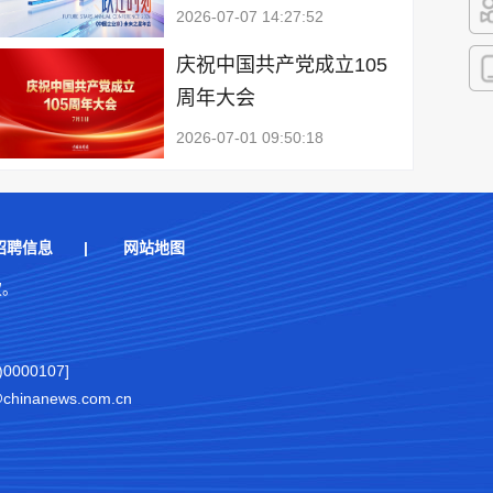
2026-07-07 14:27:52
快
庆祝中国共产党成立105
周年大会
客
2026-07-01 09:50:18
招聘信息
|
网站地图
权。
000107]
nanews.com.cn