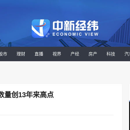
股市
理财
直播
视界
产经
房产
科技
汽
数量创13年来高点