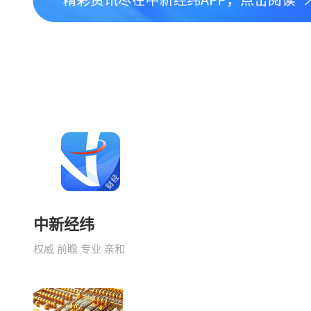
中新经纬
权威 前瞻 专业 亲和