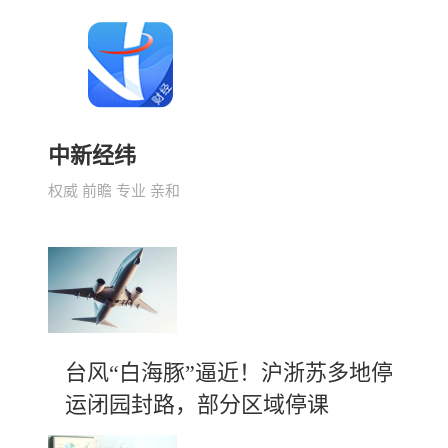
中新经纬
权威 前瞻 专业 亲和
台风“白海豚”逼近！沪浙苏多地停
运闭园封路，部分区域停课