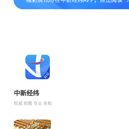
中新经纬
权威 前瞻 专业 亲和