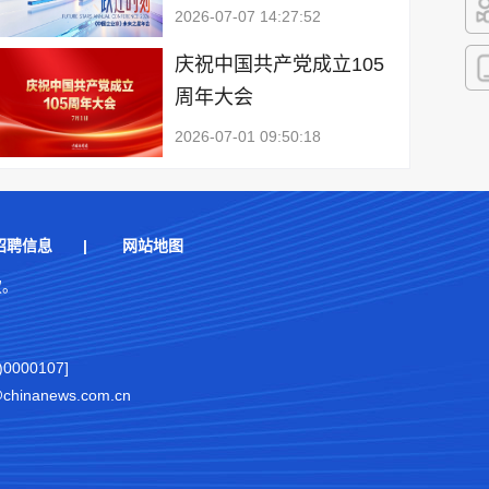
2026-07-07 14:27:52
快
庆祝中国共产党成立105
周年大会
客
2026-07-01 09:50:18
招聘信息
|
网站地图
权。
000107]
nanews.com.cn