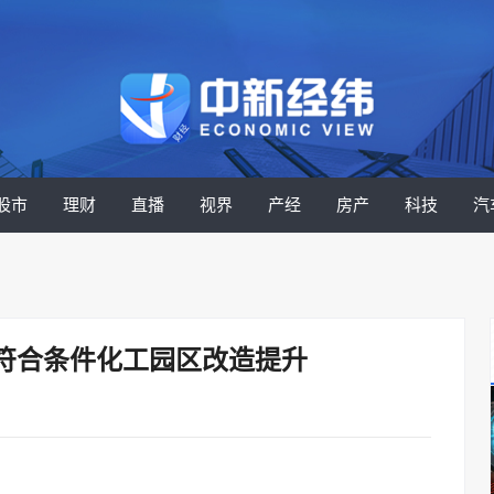
股市
理财
直播
视界
产经
房产
科技
汽
符合条件化工园区改造提升