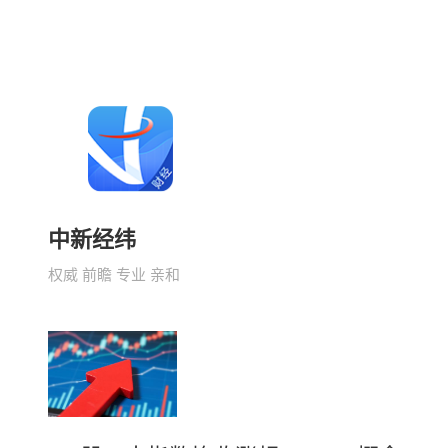
中新经纬
权威 前瞻 专业 亲和