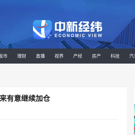
股市
理财
直播
视界
产经
房产
科技
汽
未来有意继续加仓