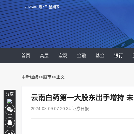
2026年8月7日 星期五
首页
高层
宏观
金融
基金
银行
中新经纬
>>
股市
>>正文
分享
云南白药第一大股东出手增持 
2024-08-09 07:20:34 证券日报