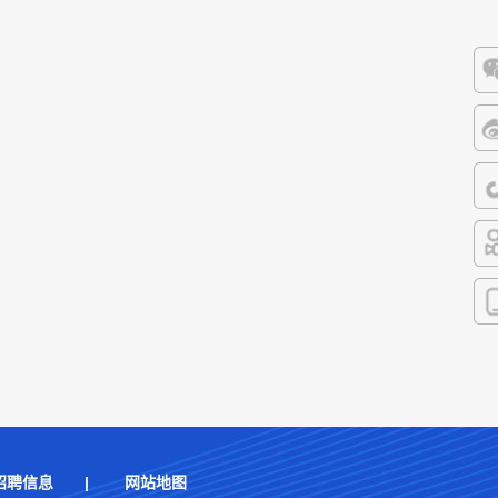
微
微
抖
快
客
招聘信息
|
网站地图