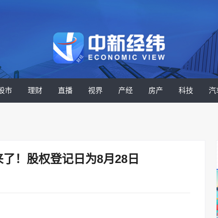
股市
理财
直播
视界
产经
房产
科技
汽
了！股权登记日为8月28日