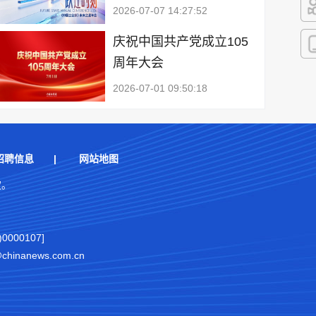
2026-07-07 14:27:52
快
庆祝中国共产党成立105
周年大会
客
2026-07-01 09:50:18
招聘信息
|
网站地图
权。
000107]
nanews.com.cn