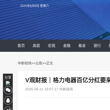
2026年8月8日 星期六
首页
高层
宏观
金融
基金
银行
中新经纬
>>
公告
>>正文
分享
V观财报｜格力电器百亿分红要来
2025-08-21 19:07:17 中新经纬