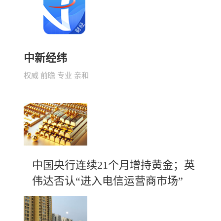
中新经纬
权威 前瞻 专业 亲和
中国央行连续21个月增持黄金；英
伟达否认“进入电信运营商市场”