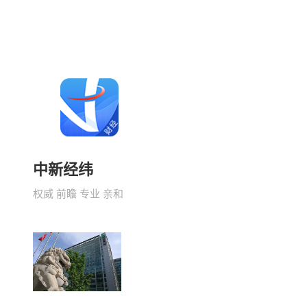
中新经纬
权威 前瞻 专业 亲和