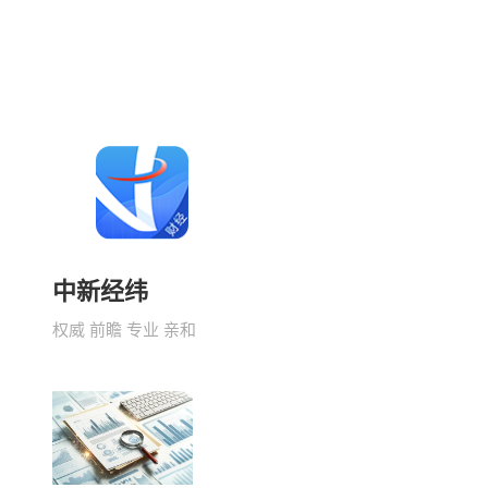
中新经纬
权威 前瞻 专业 亲和