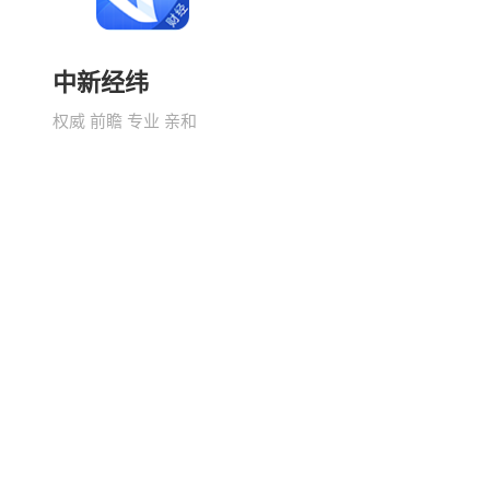
中新经纬
权威 前瞻 专业 亲和