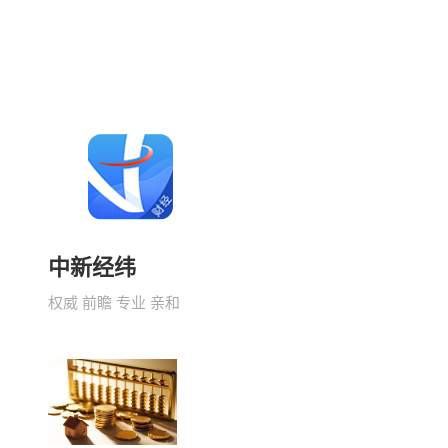
中新经纬
权威 前瞻 专业 亲和