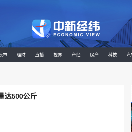
股市
理财
直播
视界
产经
房产
科技
汽
达500公斤