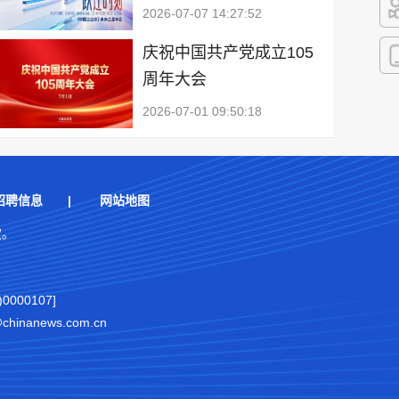
2026-07-07 14:27:52
快
庆祝中国共产党成立105
周年大会
客
2026-07-01 09:50:18
招聘信息
|
网站地图
权。
000107]
nanews.com.cn