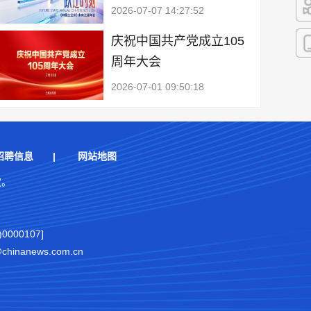
2026-07-07 14:27:52
快
庆祝中国共产党成立105
周年大会
客
2026-07-01 09:50:18
招聘信息
|
网站地图
权。
000107]
nanews.com.cn