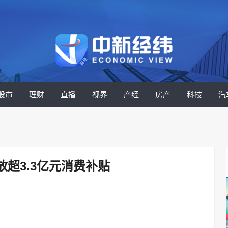
股市
理财
直播
视界
产经
房产
科技
汽
超3.3亿元消费补贴