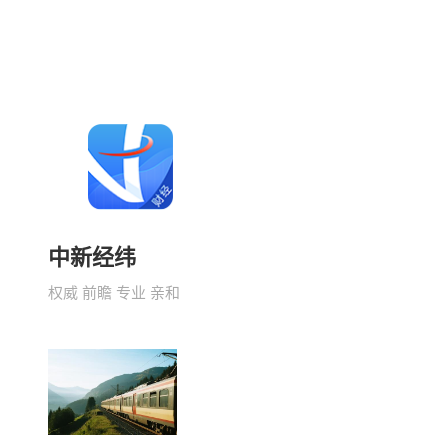
中新经纬
权威 前瞻 专业 亲和