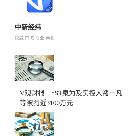
中新经纬
权威 前瞻 专业 亲和
V观财报｜*ST泉为及实控人褚一凡
等被罚近3100万元