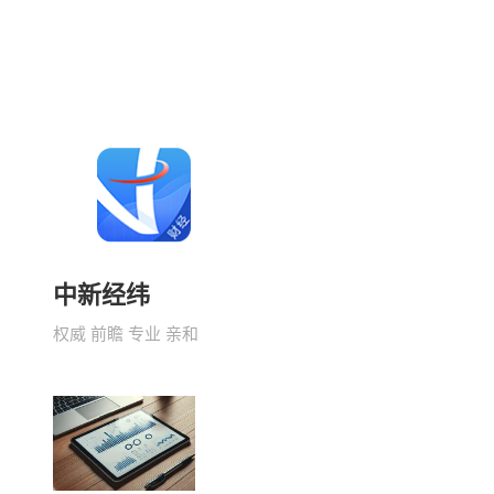
中新经纬
权威 前瞻 专业 亲和