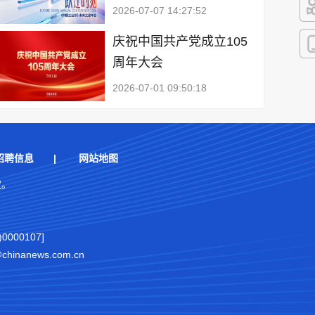
2026-07-07 14:27:52
快
庆祝中国共产党成立105
周年大会
客
2026-07-01 09:50:18
招聘信息
|
网站地图
权。
000107]
nanews.com.cn