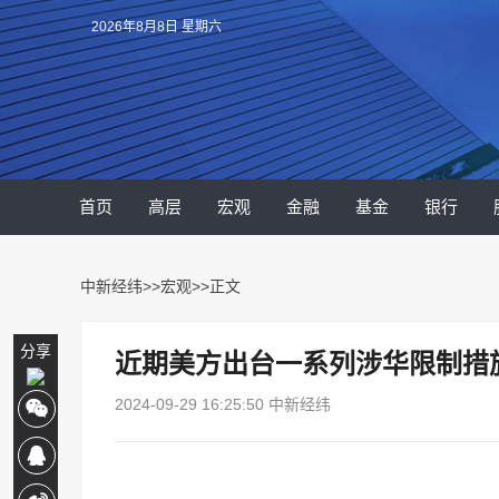
2026年8月8日 星期六
首页
高层
宏观
金融
基金
银行
中新经纬
>>
宏观
>>正文
分享
近期美方出台一系列涉华限制措
2024-09-29 16:25:50 中新经纬