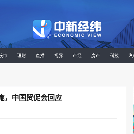
股市
理财
直播
视界
产经
房产
科技
汽
施，中国贸促会回应