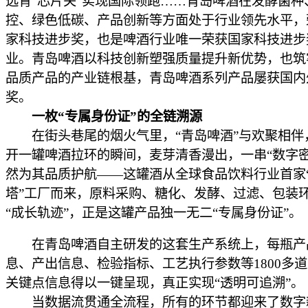
选育“芯片关”实现国际领跑……青岛啤酒在发酵菌种
控、绿色低碳、产品创新等方面处于行业领先水平，
家科技进步奖，也是啤酒行业唯一荣获国家科技进步
业。青岛啤酒以科技创新塑强质量提升新优势，也筑
品质产品的产业链根基，青岛啤酒系列产品屡获国内
奖。
一枚“专属身份证”的全链溯源
在街头巷尾的烟火气里，“青岛啤酒”与欢聚相伴
开一罐啤酒拉环的瞬间，麦芽清香漫出，一串“数字密
然为其品质护航——这罐酒从全球食品饮料行业首家
塔”工厂而来，原料采购、糖化、发酵、过滤、包装
“成长轨迹”，正是这罐产品独一无二“专属身份证”。
在青岛啤酒自主研发的这套生产系统上，每瓶产
息、产出信息、检验指标、工艺执行参数等1800多
关键点信息得以一键呈现，真正实现“透明可追溯”。
当数据流贯通全流程，所有的环节都迎来了数字