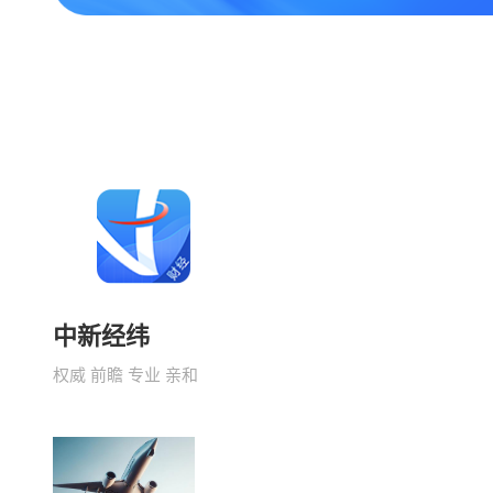
中新经纬
权威 前瞻 专业 亲和