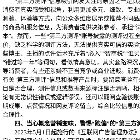
“第三方测评”信息吸引网友关注的原因之一是其
消费者真实感受和视角，利用更加多元、细致、专业
测验、体验等方式，向公众多维度展示或推荐不同品
的商品和服务信息，为消费者提供决策参考、承担“
本”。然而，一些“第三方测评”账号披露的测评过程
价，缺乏科学的测评方法，无法提供真实可信的实验
些博主、主播的点评话术充斥着“必入”“智商税”“谁买
“错过等一年”等词句，看似情真意切，其实套路深沉
导消费者，有些还涉嫌不正当竞争或商业诋毁。消费
有关“第三方测评”信息和推荐产品时，要留意查验有
目是否合理，测评信息或数据来源标注是否清晰，相
论有无常识性错误或逻辑谬误，还可以翻阅查验该账
期成果、点赞情况和网友评论留言，综合比较信息的
合理性。
四、当心概念营销变味，警惕“跑偏”的“第三方
2023年5月1日起施行的《互联网广告管理办法