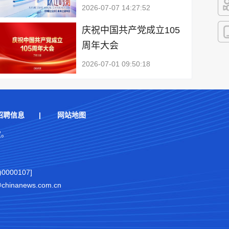
2026-07-07 14:27:52
快
庆祝中国共产党成立105
周年大会
客
2026-07-01 09:50:18
招聘信息
|
网站地图
权。
000107]
nanews.com.cn