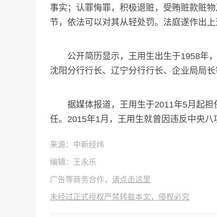
事实；认罪悔罪，积极退赃，受贿赃款赃物
节，依法可以对其从轻处罚。法庭遂作出上
公开简历显示，王用生出生于1958年，
沈阳分行行长、辽宁分行行长、企业局局长
据媒体报道，王用生于2011年5月起担任
任。2015年1月，王用生就曾因违反中央八
来源：中新经纬
编辑：王永乐
广告等商务合作，
请点击这里
未经过正式授权严禁转载本文，侵权必究