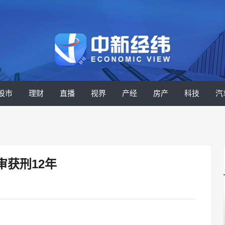
股市
理财
直播
视界
产经
房产
科技
汽
获刑12年