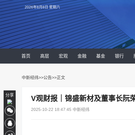
2026年8月8日 星期六
首页
高层
宏观
金融
基金
银行
中新经纬
>>
公告
>>正文
分享
V观财报｜锦盛新材及董事长阮荣
2025-10-22 18:47:45 中新经纬