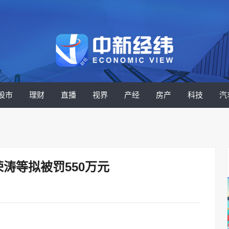
股市
理财
直播
视界
产经
房产
科技
汽
涛等拟被罚550万元