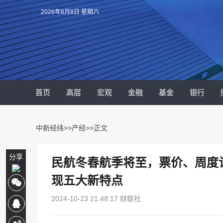
2026年8月8日 星期六
首页
高层
宏观
金融
基金
银行
中新经纬
>>
产经
>>正文
分享
民航冬春航季将至，票价、周度
现五大新特点
2024-10-23 21:48:17 财联社