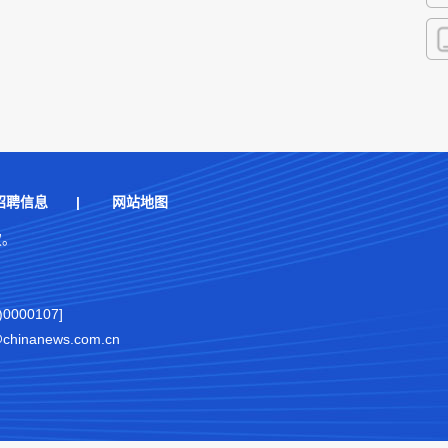
快
客
招聘信息
|
网站地图
权。
000107]
nanews.com.cn