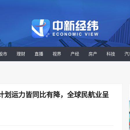
股市
理财
直播
视界
产经
房产
科技
汽
计划运力皆同比有降，全球民航业呈