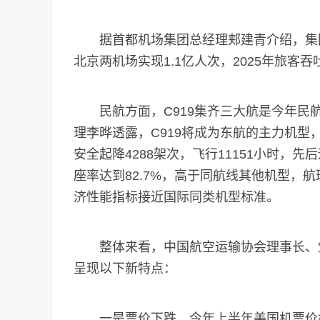
据首都机场集团总经理郏建青介绍，集团
北京两机场实现1.1亿人次，2025年旅客吞吐
民航方面，C919集齐三大航是今年民
理李晔透露，C919将成为东航的主力机型，
安全起降4288架次，飞行11151小时，先
座率达到82.7%，高于同航线其他机型，
济性能指标接近国际同类机型标准。
整体来看，中国航空运输协会理事长、党
呈现以下新特点：
一是票价下跌，今年上半年美国机票价格