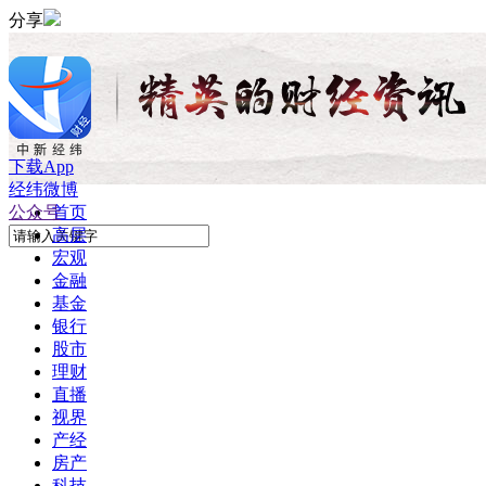
分享
下载App
经纬微博
公众号
首页
高层
宏观
金融
基金
银行
股市
理财
直播
视界
产经
房产
科技