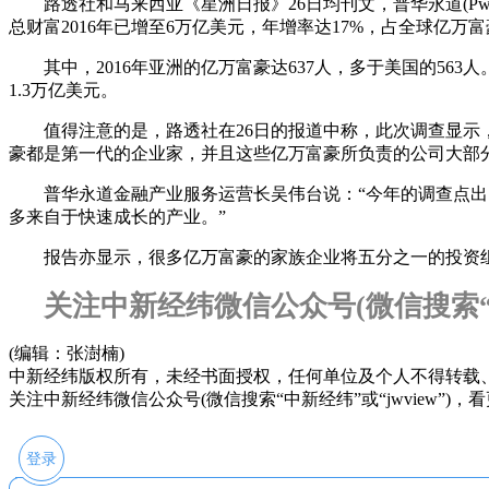
路透社和马来西亚《星洲日报》26日均刊文，普华永道(PwC)与
总财富2016年已增至6万亿美元，年增率达17%，占全球亿万富
其中，2016年亚洲的亿万富豪达637人，多于美国的563
1.3万亿美元。
值得注意的是，路透社在26日的报道中称，此次调查显示，中
豪都是第一代的企业家，并且这些亿万富豪所负责的公司大部
普华永道金融产业服务运营长吴伟台说：“今年的调查点出了
多来自于快速成长的产业。”
报告亦显示，很多亿万富豪的家族企业将五分之一的投资组合
关注中新经纬微信公众号(微信搜索“中
(编辑：张澍楠)
中新经纬版权所有，未经书面授权，任何单位及个人不得转载
关注中新经纬微信公众号(微信搜索“中新经纬”或“jwview”)
登录