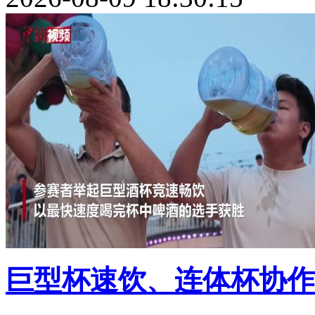
巨型杯速饮、连体杯协作 