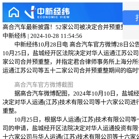
高合汽车最新披露！52家公司被决定合并预重整
中新经纬 | 2024-10-28 11:54:56
中新经纬10月28日电 高合汽车官方微博28日公告，
10月25日，盐城经开区法院决定对华人运通江苏公
家公司合并预重整，并指定君合律师事务所上海分所
运通江苏公司等五十二家公司合并预重整期间的临时管理人
高合汽车官方微博截图
据高合汽车微博配图，2024年10月10日，盐城
决定对华人运通(江苏)技术有限公司等十六家公司进
重整。
10月25日，根据华人运通(江苏)技术有限公司等
司的申请，盐城经开区法院决定对华人运通投资有限
十六家公司与华人运通(江苏)技术有限公司等十六家