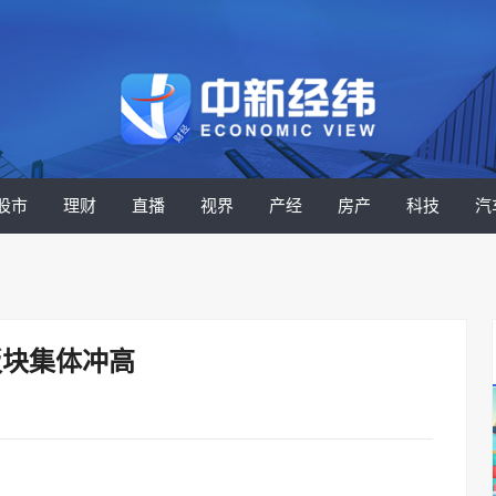
股市
理财
直播
视界
产经
房产
科技
汽
板块集体冲高