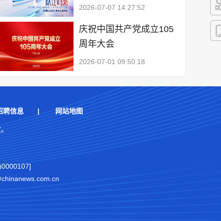
2026-07-07 14:27:52
快
庆祝中国共产党成立105
周年大会
客
2026-07-01 09:50:18
招聘信息
|
网站地图
权。
000107]
nanews.com.cn