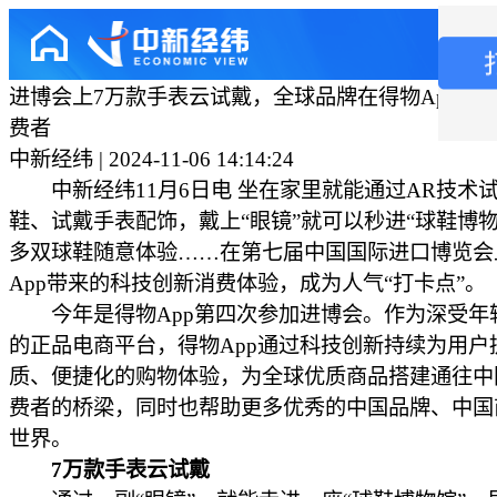
进博会上7万款手表云试戴，全球品牌在得物App“圈
费者
中新经纬 | 2024-11-06 14:14:24
中新经纬11月6日电 坐在家里就能通过AR技术
鞋、试戴手表配饰，戴上“眼镜”就可以秒进“球鞋博物
多双球鞋随意体验……在第七届中国国际进口博览会
App带来的科技创新消费体验，成为人气“打卡点”。
今年是得物App第四次参加进博会。作为深受年
的正品电商平台，得物App通过科技创新持续为用户
质、便捷化的购物体验，为全球优质商品搭建通往中
费者的桥梁，同时也帮助更多优秀的中国品牌、中国
世界。
7万款手表云试戴