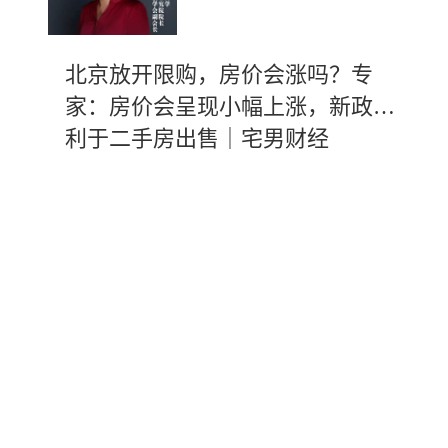
北京放开限购，房价会涨吗？专
家：房价会呈现小幅上涨，新政有
利于二手房出售｜宅男财经