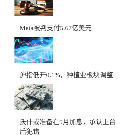
Meta被判支付5.67亿美元
沪指低开0.1%，种植业板块调整
沃什或准备在9月加息，承认上台
后犯错