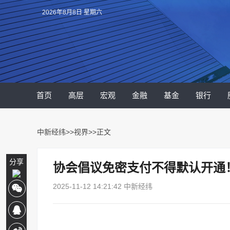
2026年8月8日 星期六
首页
高层
宏观
金融
基金
银行
中新经纬
>>
视界
>>正文
分享
协会倡议免密支付不得默认开通
2025-11-12 14:21:42 中新经纬