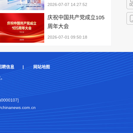
2026-07-07 14:27:52
快
庆祝中国共产党成立105
周年大会
客
2026-07-01 09:50:18
招聘信息
|
网站地图
权。
000107]
nanews.com.cn