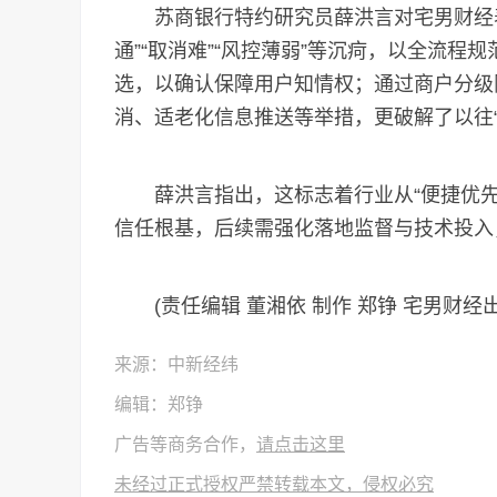
苏商银行特约研究员薛洪言对宅男财经表
通”“取消难”“风控薄弱”等沉疴，以全流
选，以确认保障用户知情权；通过商户分级
消、适老化信息推送等举措，更破解了以往“
薛洪言指出，这标志着行业从“便捷优先”
信任根基，后续需强化落地监督与技术投入
(责任编辑 董湘依 制作 郑铮 宅男财经出
来源：中新经纬
编辑：郑铮
广告等商务合作，
请点击这里
未经过正式授权严禁转载本文，侵权必究