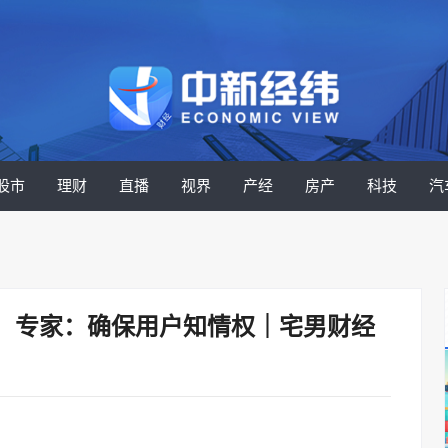
股市
理财
直播
视界
产经
房产
科技
汽
！专家：确保用户知情权｜宅男财经