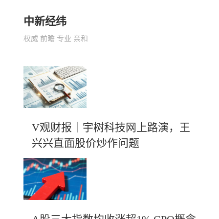
中新经纬
权威 前瞻 专业 亲和
V观财报｜宇树科技网上路演，王
兴兴直面股价炒作问题