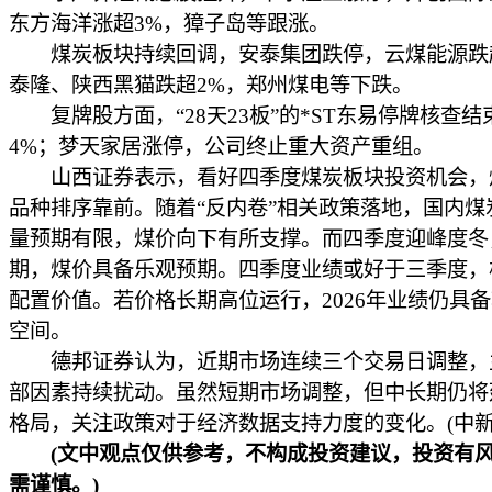
东方海洋涨超3%，獐子岛等跟涨。
煤炭板块持续回调，安泰集团跌停，云煤能源跌超
泰隆、陕西黑猫跌超2%，郑州煤电等下跌。
复牌股方面，“28天23板”的*ST东易停牌核查结
4%；梦天家居涨停，公司终止重大资产重组。
山西证券表示，看好四季度煤炭板块投资机会，
品种排序靠前。随着“反内卷”相关政策落地，国内煤
量预期有限，煤价向下有所支撑。而四季度迎峰度冬
期，煤价具备乐观预期。四季度业绩或好于三季度，
配置价值。若价格长期高位运行，2026年业绩仍具
空间。
德邦证券认为，近期市场连续三个交易日调整，
部因素持续扰动。虽然短期市场调整，但中长期仍将
格局，关注政策对于经济数据支持力度的变化。(中新经
(文中观点仅供参考，不构成投资建议，投资有
需谨慎。)