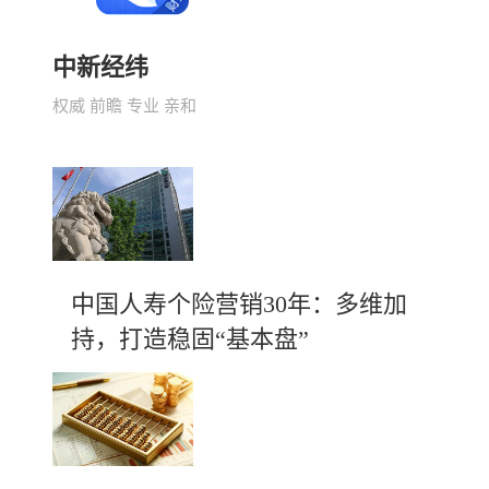
中新经纬
权威 前瞻 专业 亲和
中国人寿个险营销30年：多维加
持，打造稳固“基本盘”