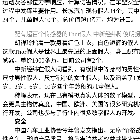
运动及各部位力学响应，计算伤害情况，在车型安全
过程中发挥重要作用。长城汽车现有假人34个，其
24个，儿童假人10个，总价值超1亿元，均为进口。
配有超百个传感器的Thor假人 中新经纬陈俊明
胡祥玲指着一款身着红色上衣，白色短裤的假人
这款Thor假人是世界上最先进的正面假人，身上配
感器，单价1000多万，目前公司有2个。
中新经纬在假人间看到，有模拟中等身材的男性
尺寸男性假人、尺寸稍小的女性假人，以及涵盖了1岁、
岁、3岁、6岁、10岁各个年龄段的儿童假人。
穆峰表示，现在已有模拟真实人体的数字模型，
会更具生物仿真度，中国、欧洲、美国等很多研究机
行开发，公司也参与了行业内很多数字假人的开发。
安全
中国汽车工业协会今年曾发文指出，无序“价格战
性竞争，影响产品质量，将危害消费者权益并带来安