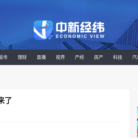
股市
理财
直播
视界
产经
房产
科技
汽
来了