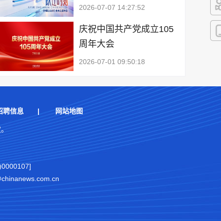
2026-07-07 14:27:52
快
庆祝中国共产党成立105
周年大会
客
2026-07-01 09:50:18
招聘信息
|
网站地图
权。
000107]
nanews.com.cn