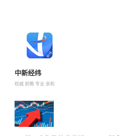
中新经纬
权威 前瞻 专业 亲和