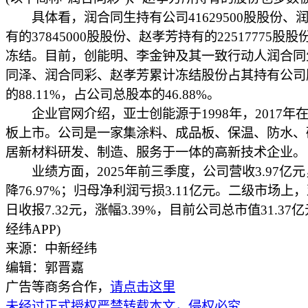
具体看，润合同生持有公司41629500股股份、
有的37845000股股份、赵孝芳持有的22517775股
冻结。目前，创能明、李金钟及其一致行动人润合同
同泽、润合同彩、赵孝芳累计冻结股份占其持有公司
的88.11%，占公司总股本的46.88%。
企业官网介绍，亚士创能源于1998年，2017年
板上市。公司是一家集涂料、成品板、保温、防水、
居新材料研发、制造、服务于一体的高新技术企业。
业绩方面，2025年前三季度，公司营收3.97亿
降76.97%；归母净利润亏损3.11亿元。二级市场上
日收报7.32元，涨幅3.39%，目前公司总市值31.37
经纬APP)
来源：中新经纬
编辑：郭晋嘉
广告等商务合作，
请点击这里
未经过正式授权严禁转载本文，侵权必究