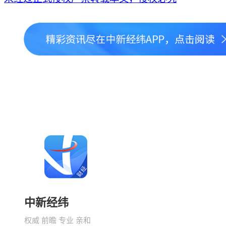
中新经纬
权威 前瞻 专业 亲和