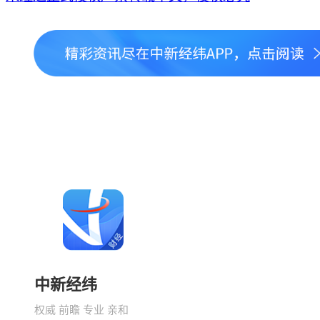
中新经纬
权威 前瞻 专业 亲和