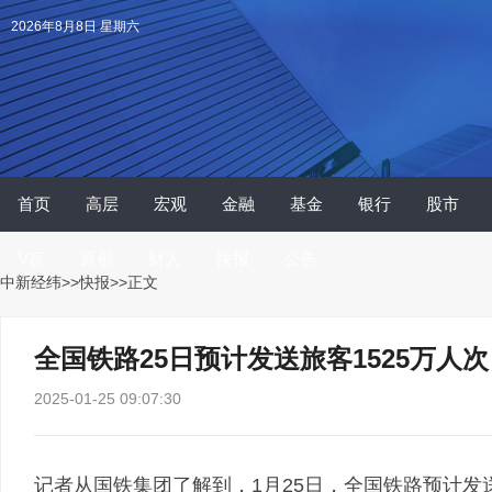
2026年8月8日 星期六
首页
高层
宏观
金融
基金
银行
股市
V言
原创
财人
快报
公告
中新经纬
>>
快报
>>正文
全国铁路25日预计发送旅客1525万人次
2025-01-25 09:07:30
记者从国铁集团了解到，1月25日，全国铁路预计发